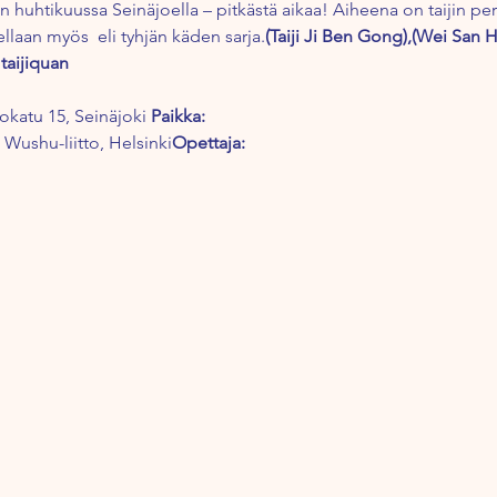
ään huhtikuussa Seinäjoella – pitkästä aikaa! Aiheena on taijin p
ellaan myös 
 eli tyhjän käden sarja.
(Taiji Ji Ben Gong),
(Wei San H
 taijiquan
kokatu 15, Seinäjoki 
Paikka:
Wushu-liitto, Helsinki
Opettaja: