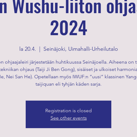
 Wushu-liiton ohjaa
2024
la 20.4.
  |  
Seinäjoki, Uimahalli-Urheilutalo
on ohjaajaleiri järjestetään huhtikuussa Seinäjoella. Aiheena on t
ekniikan ohjaus (Taiji Ji Ben Gong), sisäiset ja ulkoiset harmoni
e, Nei San He). Opetellaan myös IWUF:n ”uusi” klassinen Yang-
taijiquan eli tyhjän käden sarja.
Registration is closed
See other events