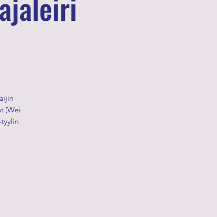
jaleiri
aijin
at (Wei
tyylin