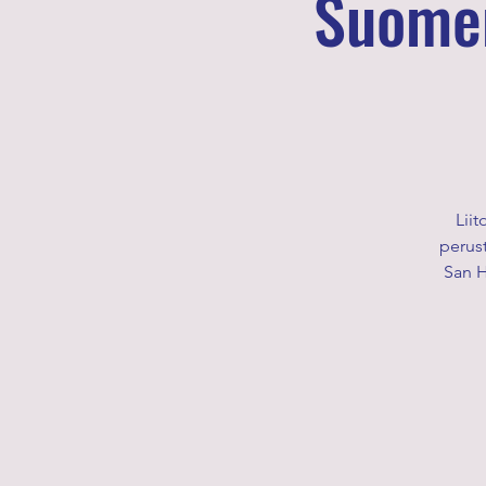
Suomen
Liit
perust
San H