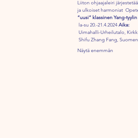
Liiton ohjaajaleiri järjestet
ja ulkoiset harmoniat 
 Opet
”uusi” klassinen Yang-tyylin
 la-su 20.-21.4.2024 
Aika:
 Uimahalli-Urheilutalo, Kirk
 Shifu Zhang Fang, Suomen 
Näytä enemmän