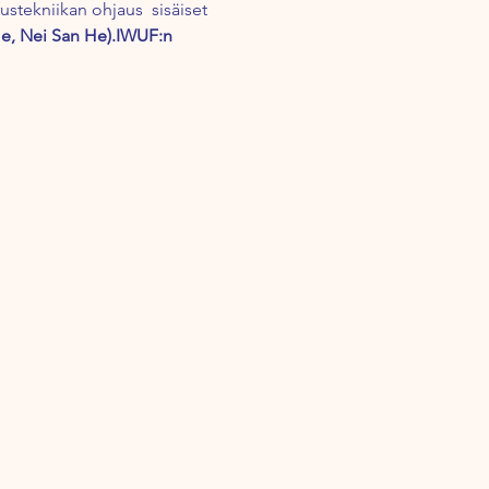
erustekniikan ohjaus 
 sisäiset 
e, Nei San He).
IWUF:n 