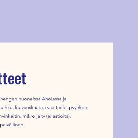
tteet
n hengen huoneissa Aholassa ja
uihku, kuivauskaappi vaatteille, pyyhkeet
inkeitin, mikro ja tv (ei astioita).
päivällinen.