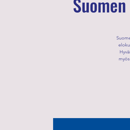
Suomen 
Suomen
eloku
Hyväs
myös 