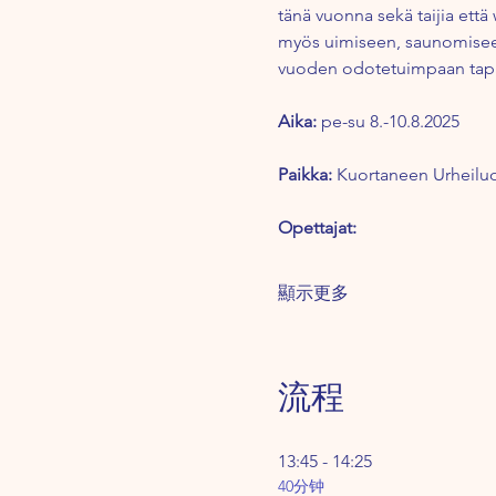
tänä vuonna sekä taijia ett
myös uimiseen, saunomiseen j
vuoden odotetuimpaan ta
Aika:
 pe-su 8.-10.8.2025
Paikka:
 Kuortaneen Urheiluo
Opettajat:
顯示更多
流程
13:45 - 14:25
40分钟