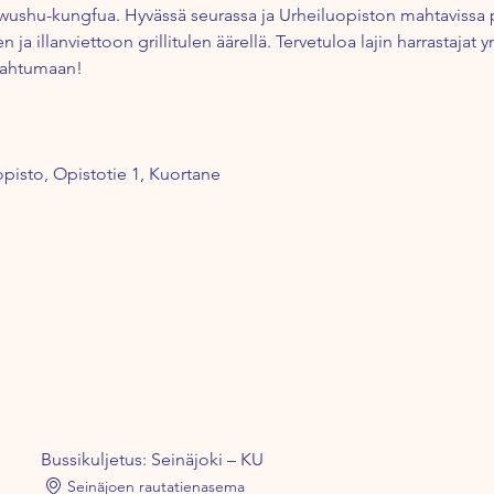
ä wushu-kungfua. Hyvässä seurassa ja Urheiluopiston mahtavissa 
a illanviettoon grillitulen äärellä. Tervetuloa lajin harrastaja
pahtumaan!
pisto, Opistotie 1, Kuortane
Bussikuljetus: Seinäjoki – KU
Seinäjoen rautatienasema