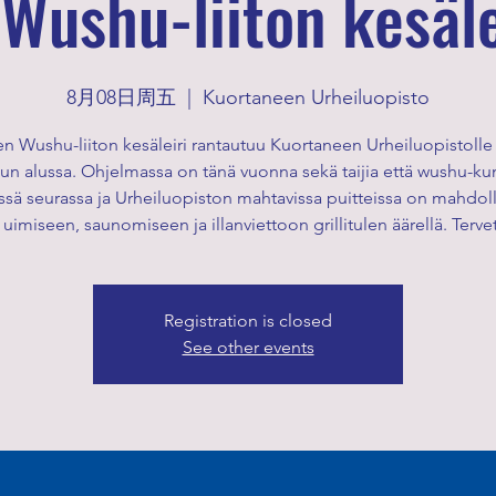
Wushu-liiton kesäle
8月08日周五
  |  
Kuortaneen Urheiluopisto
 Wushu-liiton kesäleiri rantautuu Kuortaneen Urheiluopistolle 
un alussa. Ohjelmassa on tänä vuonna sekä taijia että wushu-ku
sä seurassa ja Urheiluopiston mahtavissa puitteissa on mahdol
uimiseen, saunomiseen ja illanviettoon grillitulen äärellä. Terve
Registration is closed
See other events