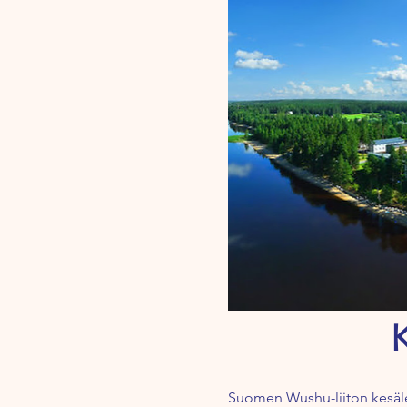
Suomen Wushu-liiton kesälei