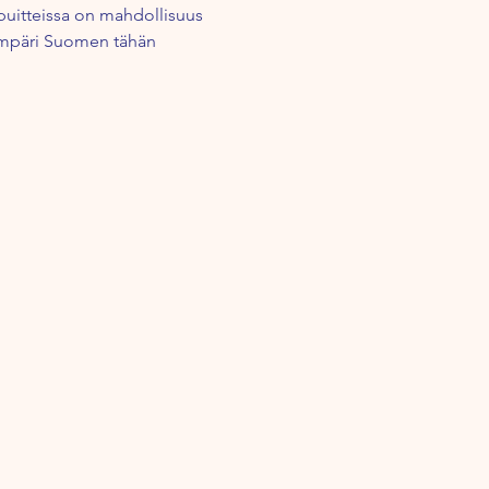
puitteissa on mahdollisuus 
t ympäri Suomen tähän 