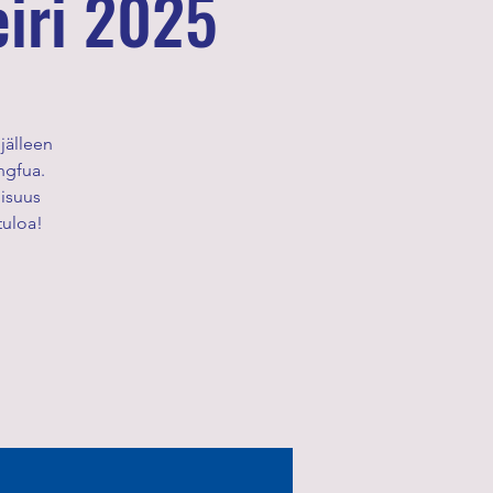
iri 2025
jälleen
ngfua.
lisuus
tuloa!