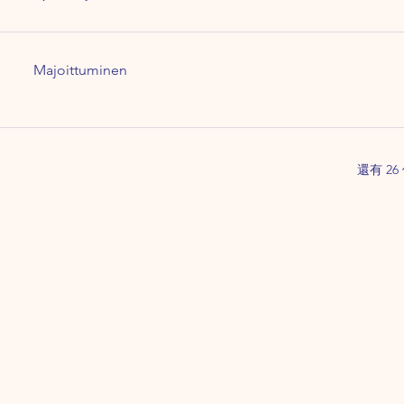
Majoittuminen
還有 2