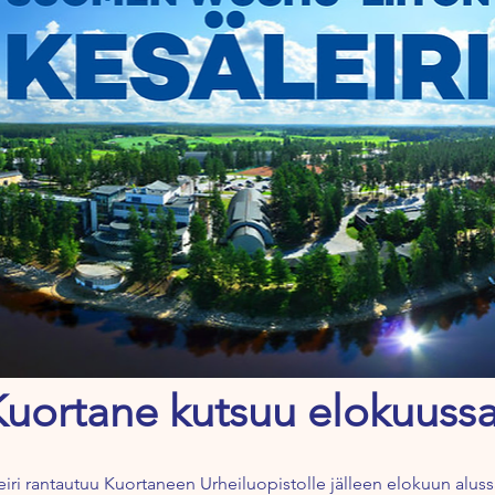
Kuortane kutsuu elokuussa
ri rantautuu Kuortaneen Urheiluopistolle jälleen elokuun alus